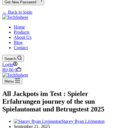
Get New Password
← Back to login
Home
Products
About Us
Blog
Contact
Search
Login
Shopping
R
0,00
0
cart
Menu
All Jackpots im Test : Spieler
Erfahrungen journey of the sun
Spielautomat und Betrugstest 2025
Stacey Ryan Livingston
September 21, 2025