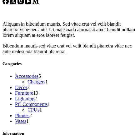
Aliquam in bibendum mauris. Sed vitae erat vel velit blandit
pharetra vitae nec ante. Ut malesuada a urna sit amet blandit nullam
lorem aliquam at eros laoreet feugiat.
Bibendum mauris sed vitae erat vel velit blandit pharetra vitae nec
ante malesuada blandit pharetra.
Categories
5
Accessories
5
products
1
Chargers
1
2
product
Decor
2
products
10
Furniture
10
2
products
Lightning
2
products
1
PC Components
1
1
product
CPUs
1
2
product
Phones
2
1
products
Vases
1
product
Information