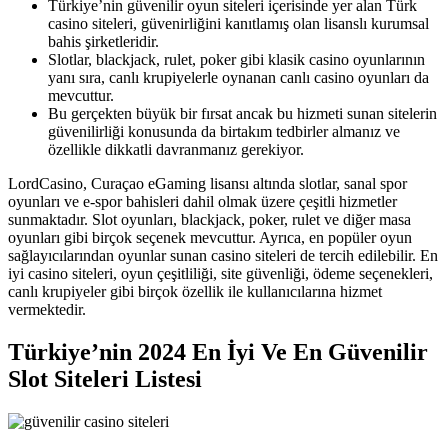
Türkiye’nin güvenilir oyun siteleri içerisinde yer alan Türk
casino siteleri, güvenirliğini kanıtlamış olan lisanslı kurumsal
bahis şirketleridir.
Slotlar, blackjack, rulet, poker gibi klasik casino oyunlarının
yanı sıra, canlı krupiyelerle oynanan canlı casino oyunları da
mevcuttur.
Bu gerçekten büyük bir fırsat ancak bu hizmeti sunan sitelerin
güvenilirliği konusunda da birtakım tedbirler almanız ve
özellikle dikkatli davranmanız gerekiyor.
LordCasino, Curaçao eGaming lisansı altında slotlar, sanal spor
oyunları ve e-spor bahisleri dahil olmak üzere çeşitli hizmetler
sunmaktadır. Slot oyunları, blackjack, poker, rulet ve diğer masa
oyunları gibi birçok seçenek mevcuttur. Ayrıca, en popüler oyun
sağlayıcılarından oyunlar sunan casino siteleri de tercih edilebilir. En
iyi casino siteleri, oyun çeşitliliği, site güvenliği, ödeme seçenekleri,
canlı krupiyeler gibi birçok özellik ile kullanıcılarına hizmet
vermektedir.
Türkiye’nin 2024 En İyi Ve En Güvenilir
Slot Siteleri Listesi