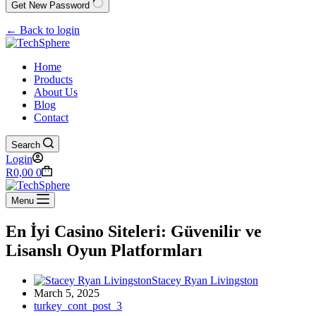
Get New Password
← Back to login
Home
Products
About Us
Blog
Contact
Search
Login
Shopping
R
0,00
0
cart
Menu
En İyi Casino Siteleri: Güvenilir ve
Lisanslı Oyun Platformları
Stacey Ryan Livingston
March 5, 2025
turkey_cont_post_3