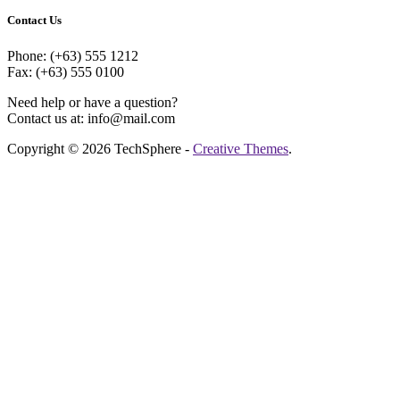
Contact Us
Phone: (+63) 555 1212
Fax: (+63) 555 0100
Need help or have a question?
Contact us at: info@mail.com
Copyright © 2026 TechSphere -
Creative Themes
.