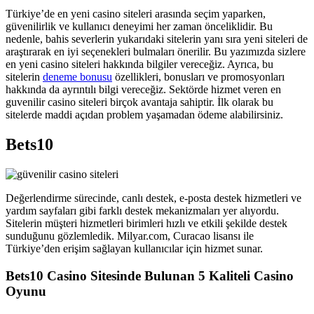
Türkiye’de en yeni casino siteleri arasında seçim yaparken,
güvenilirlik ve kullanıcı deneyimi her zaman önceliklidir. Bu
nedenle, bahis severlerin yukarıdaki sitelerin yanı sıra yeni siteleri de
araştırarak en iyi seçenekleri bulmaları önerilir. Bu yazımızda sizlere
en yeni casino siteleri hakkında bilgiler vereceğiz. Ayrıca, bu
sitelerin
deneme bonusu
özellikleri, bonusları ve promosyonları
hakkında da ayrıntılı bilgi vereceğiz. Sektörde hizmet veren en
guvenilir casino siteleri birçok avantaja sahiptir. İlk olarak bu
sitelerde maddi açıdan problem yaşamadan ödeme alabilirsiniz.
Bets10
Değerlendirme sürecinde, canlı destek, e-posta destek hizmetleri ve
yardım sayfaları gibi farklı destek mekanizmaları yer alıyordu.
Sitelerin müşteri hizmetleri birimleri hızlı ve etkili şekilde destek
sunduğunu gözlemledik. Milyar.com, Curacao lisansı ile
Türkiye’den erişim sağlayan kullanıcılar için hizmet sunar.
Bets10 Casino Sitesinde Bulunan 5 Kaliteli Casino
Oyunu