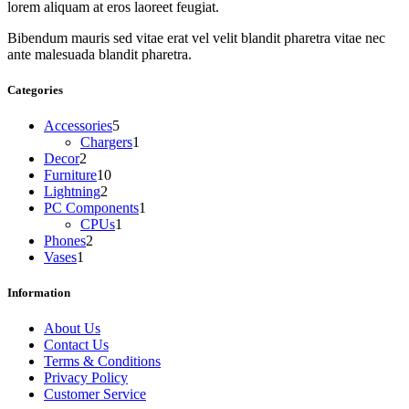
lorem aliquam at eros laoreet feugiat.
Bibendum mauris sed vitae erat vel velit blandit pharetra vitae nec
ante malesuada blandit pharetra.
Categories
5
Accessories
5
products
1
Chargers
1
2
product
Decor
2
products
10
Furniture
10
2
products
Lightning
2
products
1
PC Components
1
1
product
CPUs
1
2
product
Phones
2
1
products
Vases
1
product
Information
About Us
Contact Us
Terms & Conditions
Privacy Policy
Customer Service