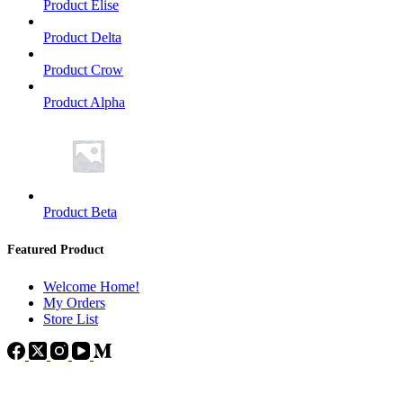
Product Elise
Product Delta
Product Crow
Product Alpha
Product Beta
Featured Product
Welcome Home!
My Orders
Store List