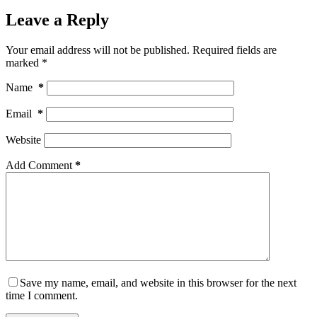
Leave a Reply
Your email address will not be published.
Required fields are
marked
*
Name
*
Email
*
Website
Add Comment
*
Save my name, email, and website in this browser for the next
time I comment.