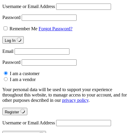
Username or Email Address
Password
Remember Me
Forgot Password?
Log In
Email
Password
I am a customer
I am a vendor
Your personal data will be used to support your experience
throughout this website, to manage access to your account, and for
other purposes described in our
privacy policy
.
Register
Username or Email Address