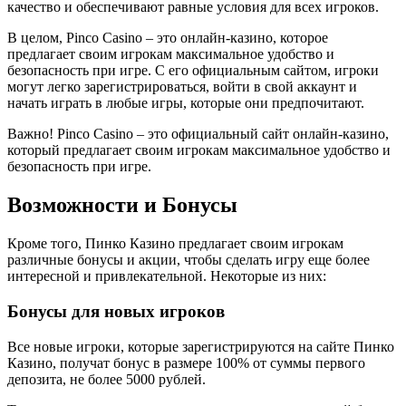
качество и обеспечивают равные условия для всех игроков.
В целом, Pinco Casino – это онлайн-казино, которое
предлагает своим игрокам максимальное удобство и
безопасность при игре. С его официальным сайтом, игроки
могут легко зарегистрироваться, войти в свой аккаунт и
начать играть в любые игры, которые они предпочитают.
Важно! Pinco Casino – это официальный сайт онлайн-казино,
который предлагает своим игрокам максимальное удобство и
безопасность при игре.
Возможности и Бонусы
Кроме того, Пинко Казино предлагает своим игрокам
различные бонусы и акции, чтобы сделать игру еще более
интересной и привлекательной. Некоторые из них:
Бонусы для новых игроков
Все новые игроки, которые зарегистрируются на сайте Пинко
Казино, получат бонус в размере 100% от суммы первого
депозита, не более 5000 рублей.